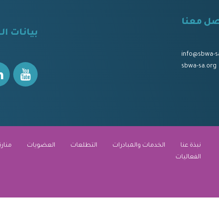
صل معنا
⠀
بيانات ال
⠀⠀
⠀⠀
info@sbwa-s
sbwa-sa.org
نبذة عنا
الخدمات والمبادرات
التطلعات
العضويات
منارة
الفعاليات