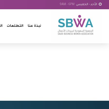
الأحد - الخميس
9AM - 6PM
نبذة عنا
التطلعات
ال