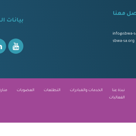
صل معنا
⠀
بيانات ال
⠀⠀
⠀⠀
info@sbwa-s
sbwa-sa.org
نبذة عنا
الخدمات والمبادرات
التطلعات
العضويات
منارة
الفعاليات