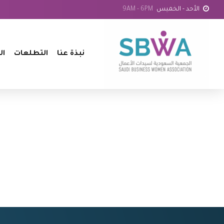
الأحد - الخميس
9AM - 6PM
نبذة عنا
التطلعات
ال