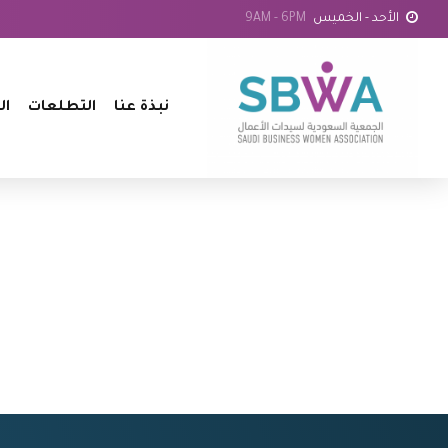
الأحد - الخميس
9AM - 6PM
نبذة عنا
التطلعات
ال