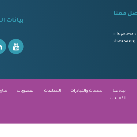
صل معنا
⠀
بيانات ال
⠀⠀
⠀⠀
info@sbwa-s
sbwa-sa.org
نبذة عنا
الخدمات والمبادرات
التطلعات
العضويات
منارة
الفعاليات