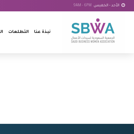
الأحد - الخميس
9AM - 6PM
نبذة عنا
التطلعات
ال