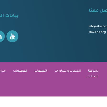
صل معنا
⠀
بيانات ال
⠀⠀
⠀⠀
info@sbwa-s
sbwa-sa.org
نبذة عنا
الخدمات والمبادرات
التطلعات
العضويات
منارة
الفعاليات