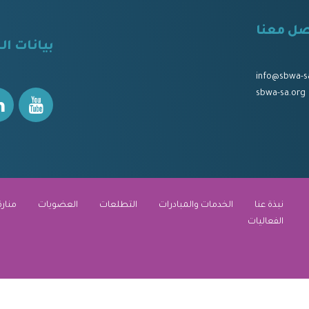
صل معنا
⠀
بيانات ال
⠀⠀
⠀⠀
info@sbwa-s
sbwa-sa.org
نبذة عنا
الخدمات والمبادرات
التطلعات
العضويات
منارة
الفعاليات