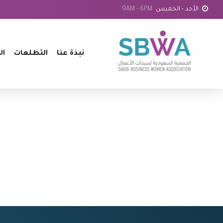
الأحد - الخميس
9AM - 6PM
نبذة عنا
التطلعات
ال