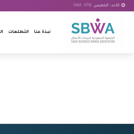
الأحد - الخميس
9AM - 6PM
نبذة عنا
التطلعات
ال