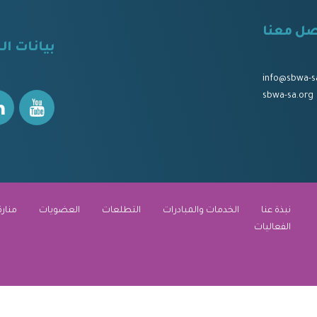
صل معنا
⠀
بيانات ال
⠀⠀
⠀⠀
info@sbwa-s
sbwa-sa.org
نبذة عنا
الخدمات والمبادرات
التطلعات
العضويات
منارة
الفعاليات