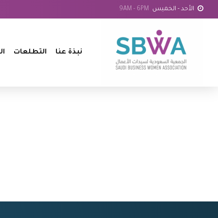
الأحد - الخميس
9AM - 6PM
نبذة عنا
التطلعات
ال