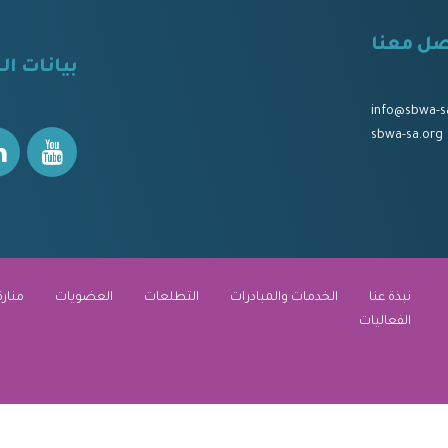
صل معنا
⠀
بيانات ال
⠀⠀
⠀⠀
info@sbwa-s
sbwa-sa.org
نبذة عنا
الخدمات والمبادرات
التطلعات
العضويات
منارة
الفعاليات