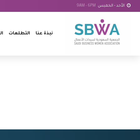
الأحد - الخميس
9AM - 6PM
نبذة عنا
التطلعات
ال