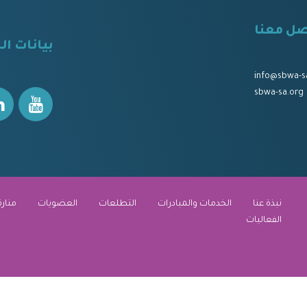
صل معنا
⠀
بيانات ال
⠀⠀
⠀⠀
info@sbwa-s
sbwa-sa.org
نبذة عنا
الخدمات والمبادرات
التطلعات
العضويات
منارة
الفعاليات