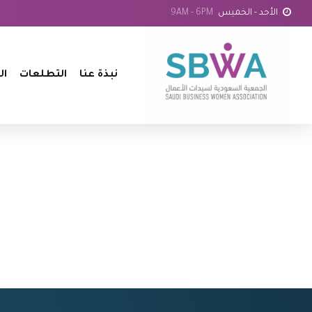
الأحد - الخميس
9AM - 6PM
نبذة عنا
التطلعات
ال