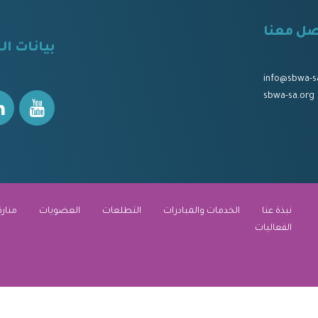
صل معنا
⠀
بيانات ال
⠀⠀
⠀⠀
info@sbwa-s
sbwa-sa.org
نبذة عنا
الخدمات والمبادرات
التطلعات
العضويات
منارة
الفعاليات