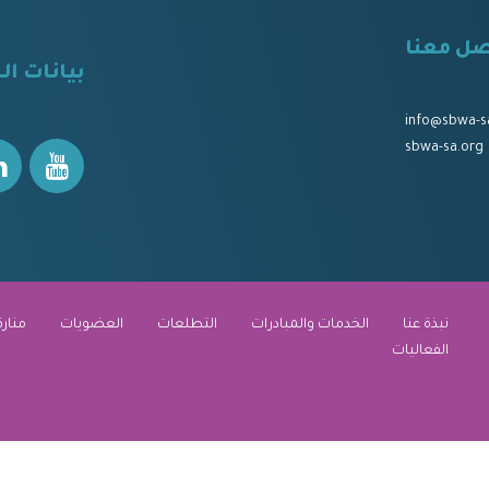
صل معنا
⠀
بيانات ال
⠀⠀
⠀⠀
info@sbwa-s
sbwa-sa.org
نبذة عنا
الخدمات والمبادرات
التطلعات
العضويات
منارة
الفعاليات