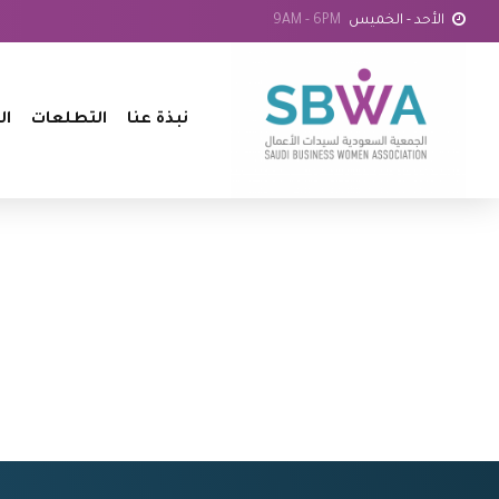
الأحد - الخميس
9AM - 6PM
نبذة عنا
التطلعات
ال