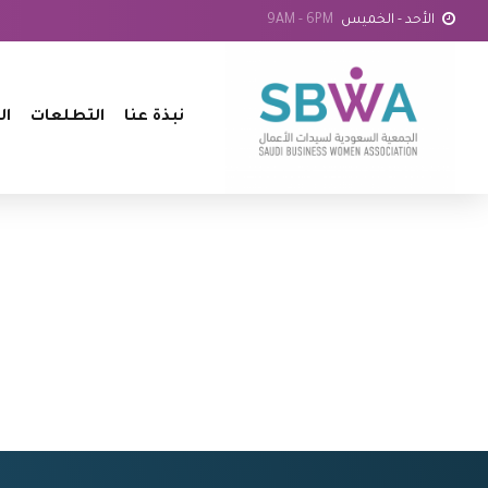
الأحد - الخميس
9AM - 6PM
نبذة عنا
التطلعات
ال