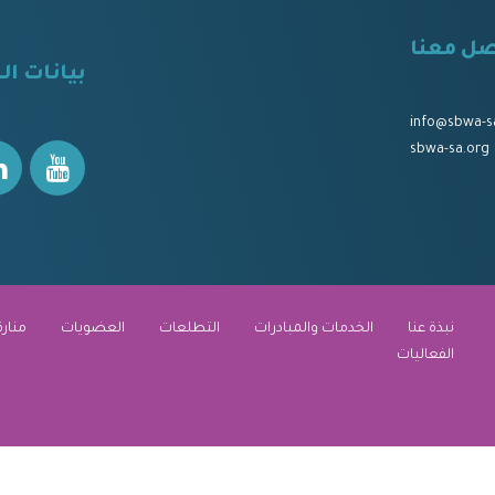
صل معنا
⠀
بيانات ال
⠀⠀
⠀⠀
info@sbwa-s
sbwa-sa.org
نبذة عنا
الخدمات والمبادرات
التطلعات
العضويات
منارة
الفعاليات